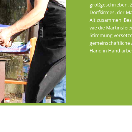
großgeschrieben. Z
Dorfkirmes, der Ma
Alt zusammen. Bes
wie die Martinsfeie
Stimmung versetze
gemeinschaftliche 
Hand in Hand arbei