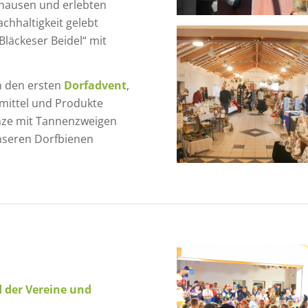
hausen und erlebten
chhaltigkeit gelebt
Bläckeser Beidel“ mit
en den ersten
Dorfadvent
,
mittel und Produkte
änze mit Tannenzweigen
nseren Dorfbienen
 der Vereine und