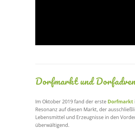
Dorfmarkt und Dorfadve
Im Oktober 2019 fand der erste
Dorfmarkt
Resonanz auf diesen Markt, der ausschließli
Lebensmittel und Erzeugnisse in den Vorder
überwältigend.