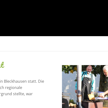
nt
in Bleckhausen statt. Die
ch regionale
grund stellte, war